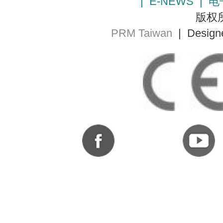
|
E-NEWS
|
电
版权所
PRM Taiwan
| Design