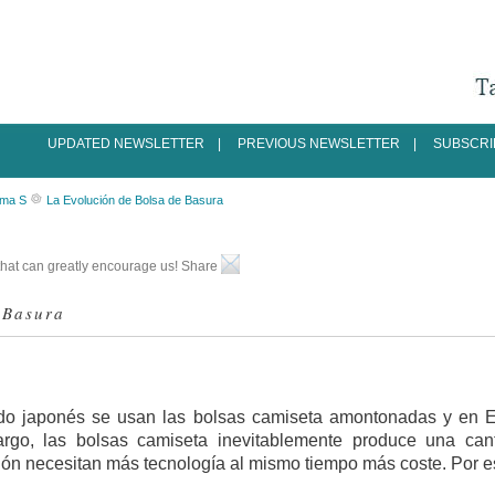
UPDATED NEWSLETTER
|
PREVIOUS NEWSLETTER
|
SUBSCRI
rma S
La Evolución de Bolsa de Basura
ke that can greatly encourage us! Share
 Basura
do japonés se usan las bolsas camiseta amontonadas y en Es
go, las bolsas camiseta inevitablemente produce una cant
ón necesitan más tecnología al mismo tiempo más coste. Por es