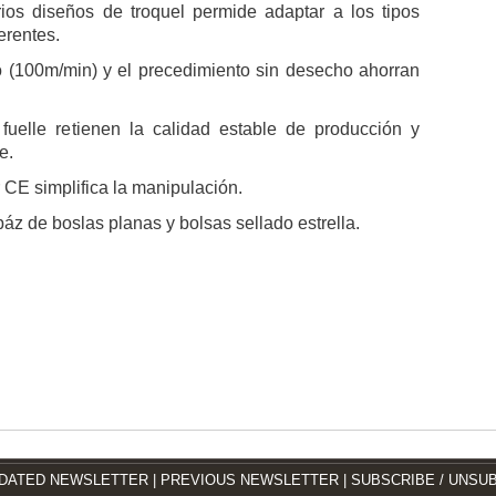
arios diseños de troquel permide adaptar a los tipos
erentes.
do (100m/min) y el precedimiento sin desecho ahorran
fuelle retienen la calidad estable de producción y
e.
r CE simplifica la manipulación.
z de boslas planas y bolsas sellado estrella.
DATED NEWSLETTER
|
PREVIOUS NEWSLETTER
|
SUBSCRIBE / UNSU