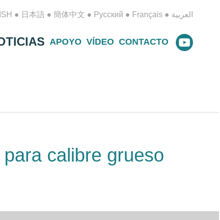
ISH
●
日本語
●
簡体中文
●
Русский
●
Français
●
العربية
OTICIAS
APOYO
VÍDEO
CONTACTO
 para calibre grueso