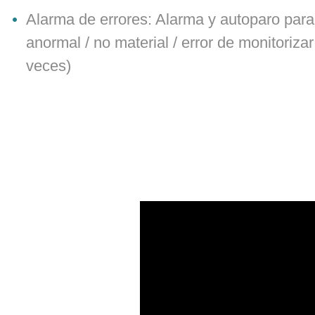
Alarma de errores: Alarma y autoparo par
anormal / no material / error de monitorizar
veces)