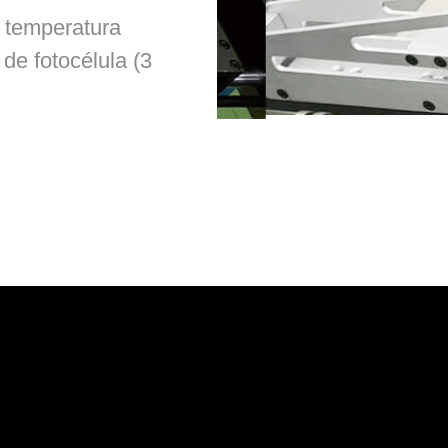
a temperatura
 de fotocélula (3