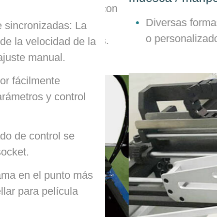
lar las películas con
Diversas formas de 
a bolsa plana.
e sincronizadas: La
o personalizados. Fi
de tareas pesadas.
de la velocidad de la
 ajuste manual.
or fácilmente
rámetros y control
do de control se
socket.
rama en el punto más
llar para película