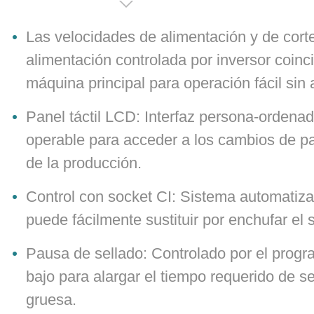
Dispositivo de sellado diagonal puede sel
fuelles para formar fondo rectangular par
Las velocidades de alimentación y de cort
Generalmente se utiliza para embalajes 
alimentación controlada por inversor coinci
máquina principal para operación fácil sin
Panel táctil LCD: Interfaz persona-ordenad
operable para acceder a los cambios de pa
de la producción.
Control con socket CI: Sistema automatiza
puede fácilmente sustituir por enchufar el 
Pausa de sellado: Controlado por el prog
bajo para alargar el tiempo requerido de se
gruesa.