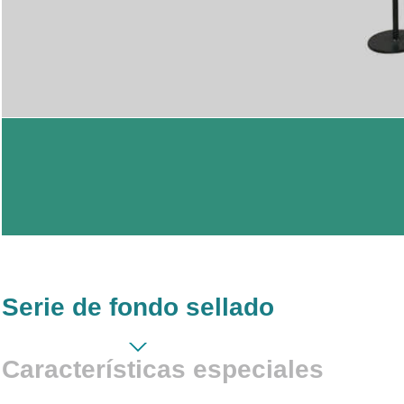
Serie de fondo sellado
Características especiales
Sellado irregular tipo K -