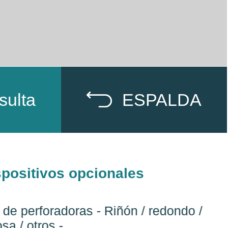
sulta
ESPALDA
spositivos opcionales
perforadoras - Riñón / redondo /
Fo
otros -