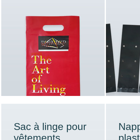
Sac à linge pour
Nap
vêtements
plast