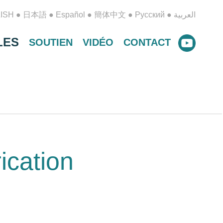
ISH
●
日本語
●
Español
●
簡体中文
●
Русский
●
العربية
LES
SOUTIEN
VIDÉO
CONTACT
ication