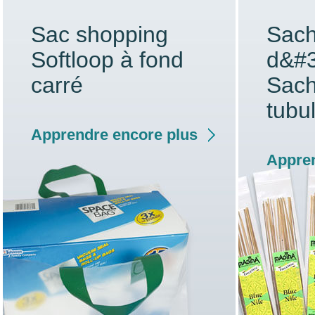
Sac shopping
Sach
Softloop à fond
d&#3
carré
Sach
tubu
Apprendre encore plus
Appren