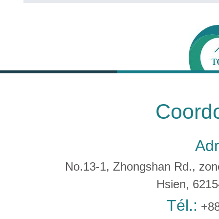
Coord
Adr
No.13-1, Zhongshan Rd., zone 
Hsien, 621
Tél.:
+88