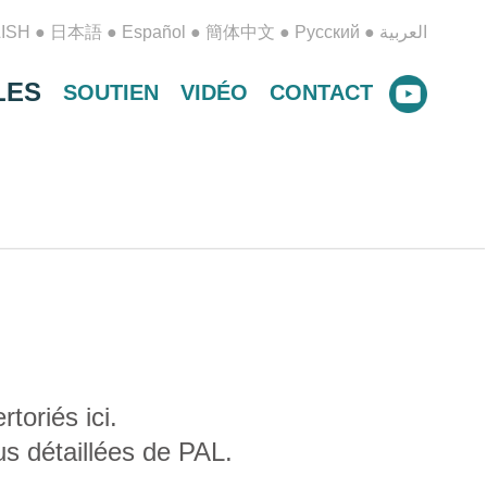
ISH
●
日本語
●
Español
●
簡体中文
●
Русский
●
العربية
LES
SOUTIEN
VIDÉO
CONTACT
toriés ici.
us détaillées de PAL.