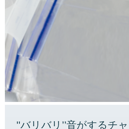
''バリバリ’’音がする