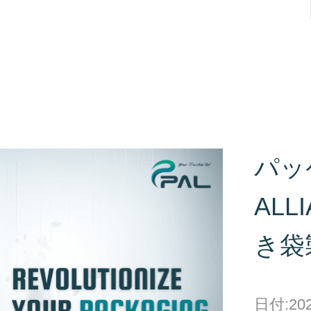
パッ
AL
き袋
日付:202