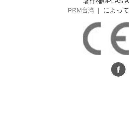
著作権©PLAS AL
PRM台湾
| によっ