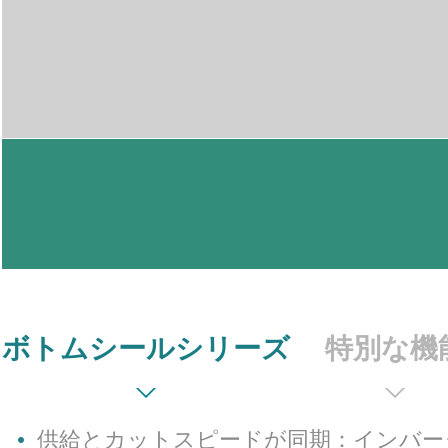
ボトムシールシリーズ
特別な機
多種多様なパンチタイプ - 小判/丸/ノ
供給とカットスピードが同期：インバー