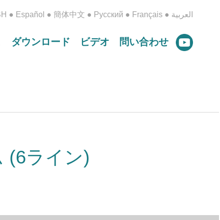
SH
●
Español
●
簡体中文
●
Русский
●
Français
●
العربية
ス
ダウンロード
ビデオ
問い合わせ
(6ライン)