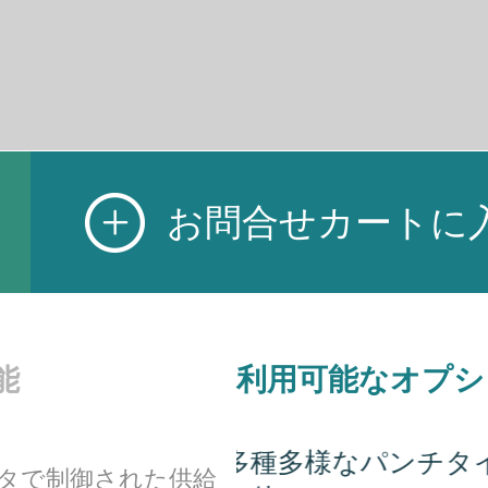
お問合せカートに
能
利用可能なオプシ
ッチ/バタフライ/そ
フォトセルの追加 -
タで制御された供給