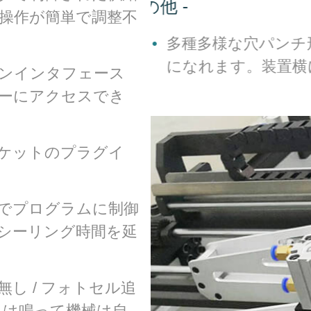
操作が簡単で調整不
印刷袋の追加ライ
タムデザインでご利用
ンインタフェース
ーにアクセスでき
ケットのプラグイ
で
プログラムに制御
シーリング時間を延
無し / フォトセル追
ムは鳴って機械は自