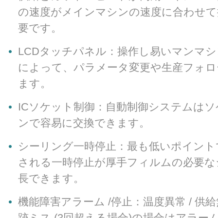
の他 -
の速度がメインマシンの速度に合わせて
要です。
多種多様な穴パンチ形状を標準やカス
になれます。装置横に固定。
LCDタッチパネル：
操作し易い
マンマシ
によって、パラメータ変更や生産フォロ
ます。
ICソケット
制御：自動制御システムはソ
ンで容易に交換できます。
シーリング一時停止：
最も低いポイント
される一時停止が厚手フィルムの必要な
長できます
。
機能障害アラーム /停止：温度異常 / 供給
跡ミス (3回超える場合)の場合はアラー