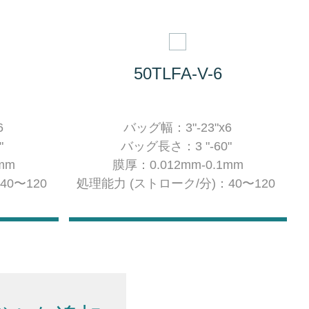
50TLFA-V-6
6
バッグ幅：
3"-23"x6
"
バッグ長さ：
3 "-60"
mm
膜厚：0.012mm-0.1mm
：
40〜120
処理能力 (ストローク/分)：40〜120