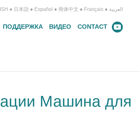
ISH
●
日本語
●
Español
●
簡体中文
●
Français
●
العربية
ПОДДЕРЖКА
ВИДЕО
CONTACT
тации Машина для