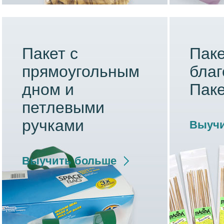
Пакет с
Паке
прямоугольным
благ
дном и
Паке
петлевыми
ручками
Выучи
Выучить больше