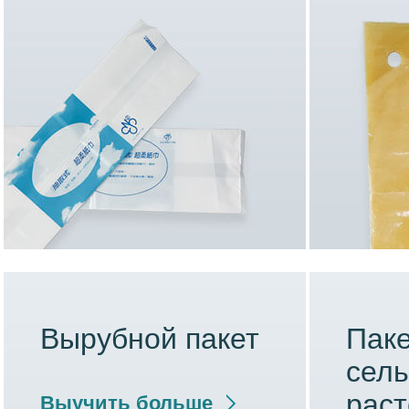
Вырубной пакет
Паке
сель
рас
Выучить больше