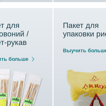
т для
Пакет для
овоний /
упаковки ри
т-рукав
Выучить больш
ть больше