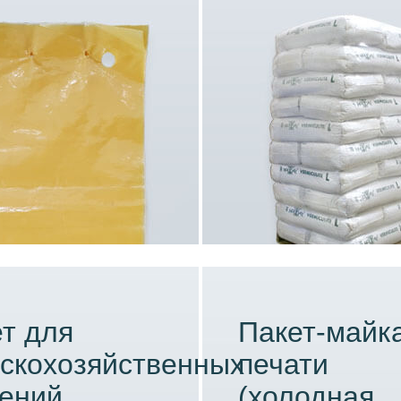
т для
Пакет-майка
скохозяйственных
печати
тений
(холодная