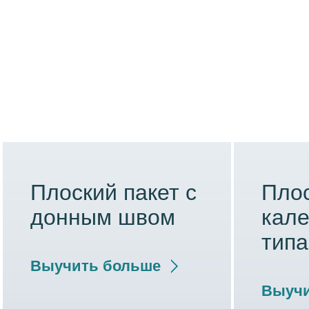
Плоский пакет с
Плос
донным швом
кал
типа
Выучить больше
Выучи