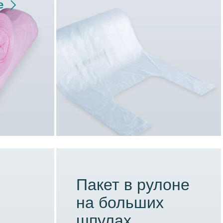
е
Пакет в рулоне
на больших
шпулах