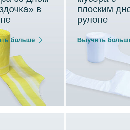
здочка» в
плоским дн
оне
рулоне
ть больше
Выучить больш