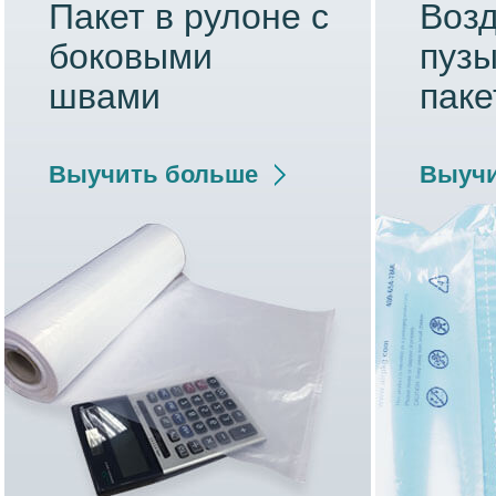
Пакет в рулоне с
Воз
боковыми
пуз
швами
паке
Выучить больше
Выучи