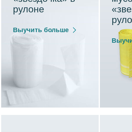
рулоне
«зве
рул
Выучить больше
Выучи