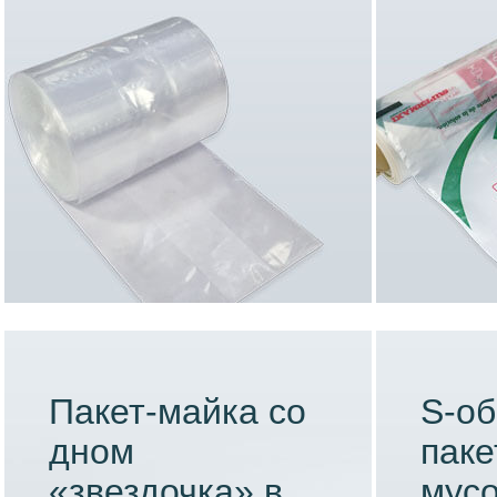
Пакет-майка со
S-о
дном
паке
«звездочка» в
мусо