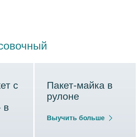
совочный
ет с
Пакет-майка в
рулоне
 в
Выучить больше