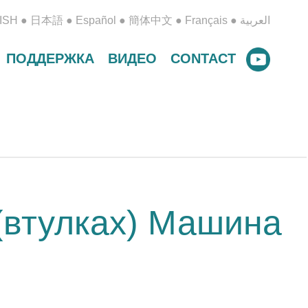
ISH
●
日本語
●
Español
●
簡体中文
●
Français
●
العربية
ПОДДЕРЖКА
ВИДЕО
CONTACT
(втулках) Машина