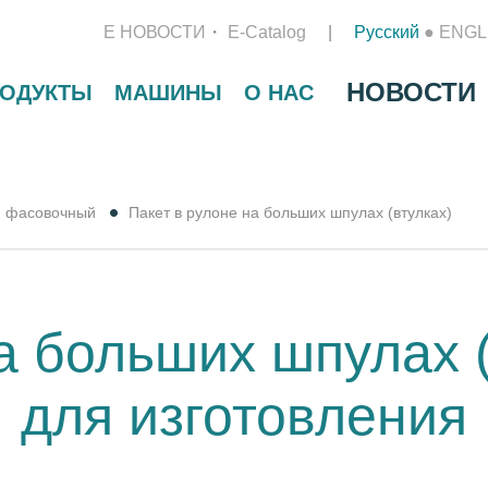
Е НОВОСТИ
E-Catalog
Русский
●
ENGL
НОВОСТИ
РОДУКТЫ
МАШИНЫ
О НАС
н фасовочный
Пакет в рулоне на больших шпулах (втулках)
на больших шпулах 
для изготовления