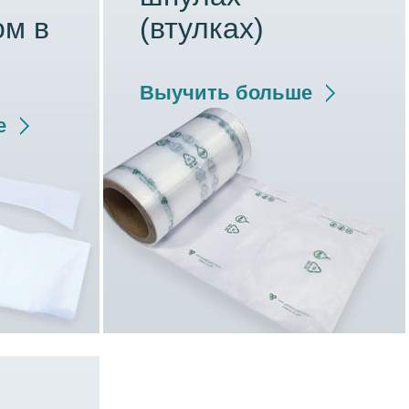
ом в
(втулках)
Выучить больше
е