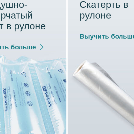
душно-
Скатерть в
ырчатый
рулоне
т в рулоне
Выучить больш
ть больше