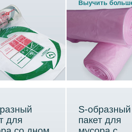
Выучить больш
бразный
S-образный
т для
пакет для
ра со дном
мусора с