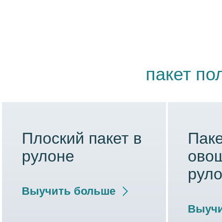
пакет п
Плоский пакет в
Паке
рулоне
ово
рул
Выучить больше
Выучи