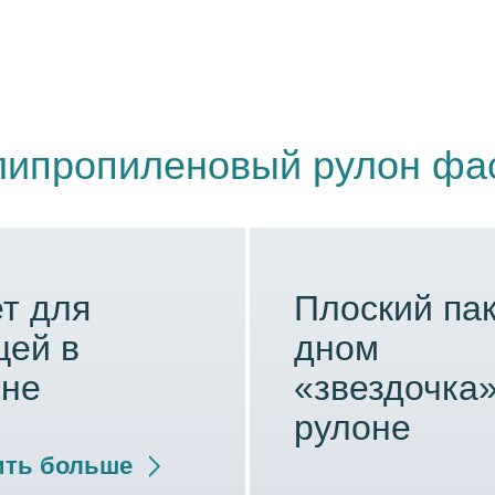
олипропиленовый рулон фа
т для
Плоский пак
щей в
дном
оне
«звездочка»
рулоне
ть больше