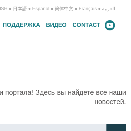
ISH
●
日本語
●
Español
●
簡体中文
●
Français
●
العربية
ПОДДЕРЖКА
ВИДЕО
CONTACT
и портала! Здесь вы найдете все наши
новостей.