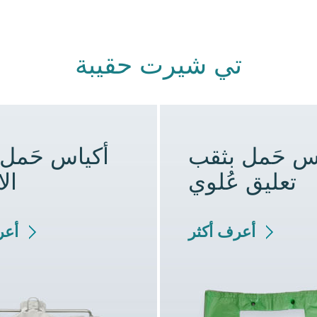
تي شيرت حقيبة
س حَمل بثقب
أكياس حَمل ذ
تعليق عُلوي
الا
أعرف أكثر
أعر