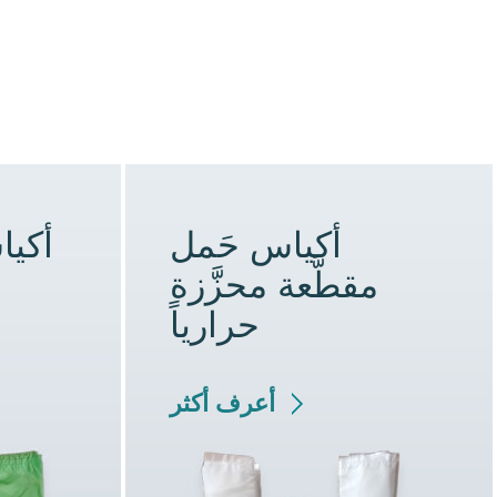
أكياس حَمل
أكيا
مقطَّعة محزَّزة
حرارياً
أعرف أكثر