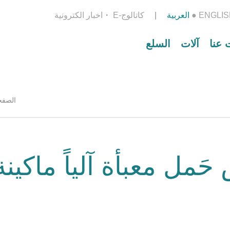
ENGLIS
●
العربية
E-كاتالوج
اخبار الكترونية
 عنا
آلات
السلع
الصفح
حَمل معبأة آلياً ماكين