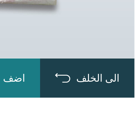
الى الخلف
اضف إل