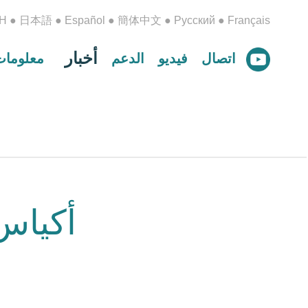
H
●
日本語
●
Español
●
簡体中文
●
Русский
●
Français
أخبار
اتصال
فيديو
الدعم
معلومات
أكياس 