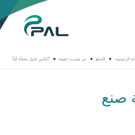
ة الرئيسية
السلع
تي شيرت حقيبة
أكياس حَمل معبأة آلياً
ة صنع