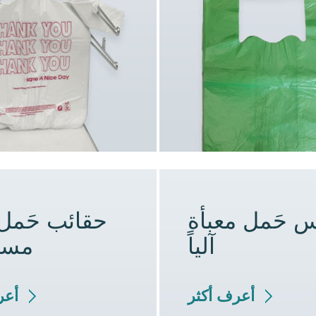
س حَمل معبأة
حقائب حَمل 
آلياً
مست
أعرف أكثر
أعر