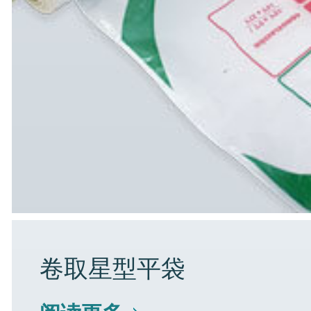
卷取星型平袋