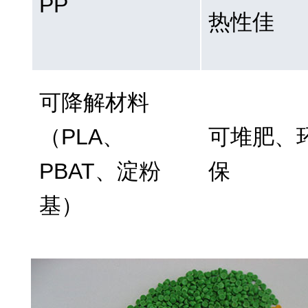
PP
热性佳
可降解材料
（PLA、
可堆肥、
PBAT、淀粉
保
基）