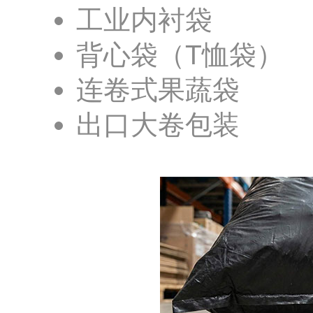
工业内衬袋
背心袋（T恤袋）
连卷式果蔬袋
出口大卷包装