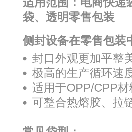
适用范围：电商快递
袋、透明零售包装
侧封设备在零售包装
封口外观更加平整
极高的生产循环速
适用于OPP/CPP材
可整合热熔胶、拉
常见袋型：