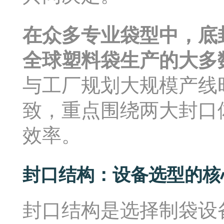
在众多专业袋型中，底
全球塑料袋生产的大多
与工厂规划大规模产线
致，重点围绕两大封口
效率。
封口结构：设备选型的核
封口结构是选择制袋设