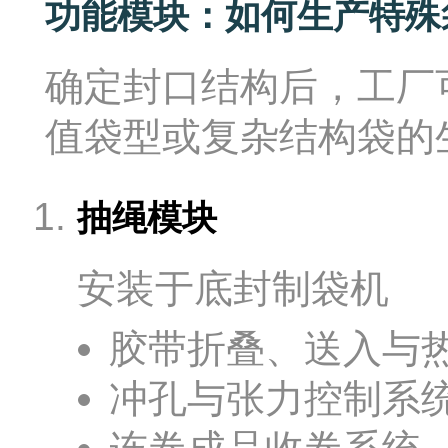
功能模块：如何生产特殊
确定封口结构后，工厂
值袋型或复杂结构袋的
抽绳模块
安装于底封制袋机
胶带折叠、送入与
冲孔与张力控制系