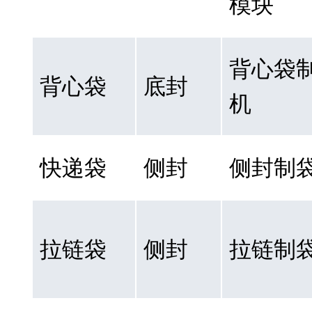
模块
背心袋
背心袋
底封
机
快递袋
侧封
侧封制
拉链袋
侧封
拉链制