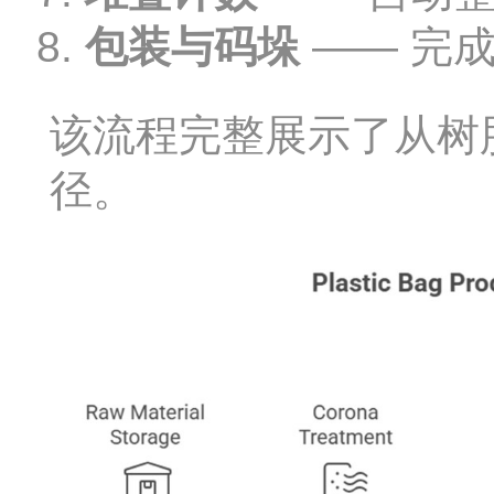
包装与码垛
—— 完
该流程完整展示了从树
径。