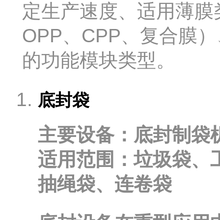
定生产速度、适用薄膜类
OPP、CPP、复合膜
的功能模块类型。
底封袋
主要设备：底封制袋
适用范围：垃圾袋、
抽绳袋、连卷袋