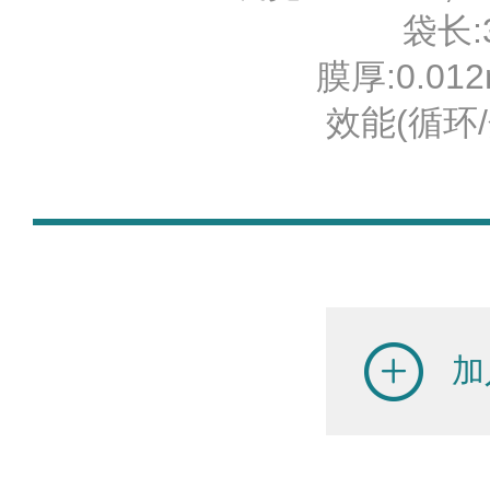
袋长:3
膜厚:0.012
效能(循环/分
加