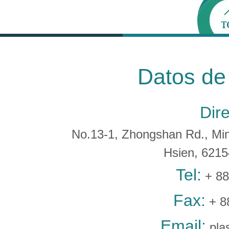
Datos de
Dir
No.13-1, Zhongshan Rd., Min 
Hsien, 621
Tel:
+ 88
Fax:
+ 8
Email:
pla