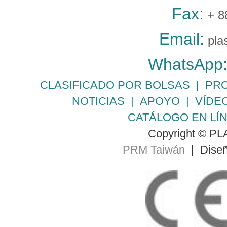
Fax:
+ 8
Email:
pla
WhatsApp
CLASIFICADO POR BOLSAS
|
PR
NOTICIAS
|
APOYO
|
VÍDE
CATÁLOGO EN LÍ
Copyright © PLA
PRM Taiwán
| Diseñ