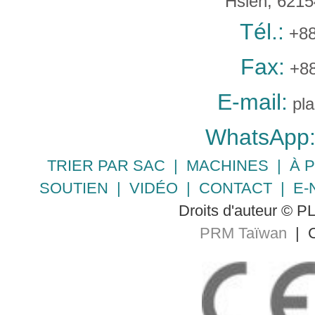
Hsien, 621
Tél.:
+88
Fax:
+88
E-mail:
pl
WhatsApp
TRIER PAR SAC
|
MACHINES
|
À 
SOUTIEN
|
VIDÉO
|
CONTACT
|
E-
Droits d'auteur © 
PRM Taïwan
| C