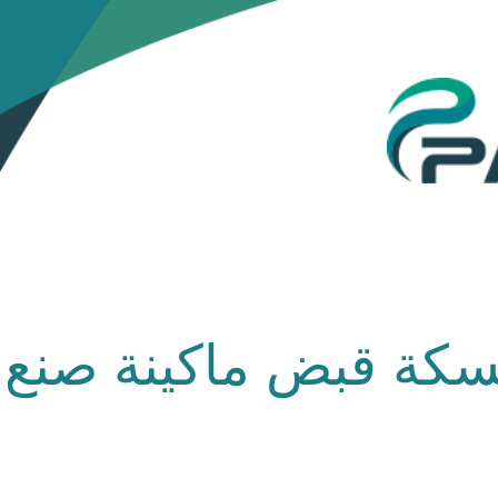
مسكة قبض ماكينة صنع