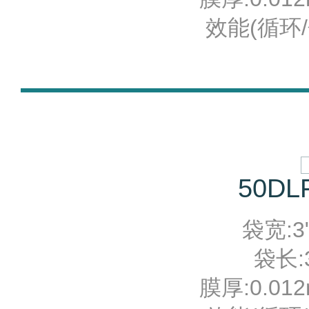
效能(循环/分
50DLF
袋宽:3"
袋长:3
膜厚:0.012