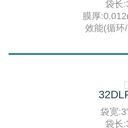
袋长:3
膜厚:0.012
效能(循环/分
32DLF
袋宽:3"
袋长:3