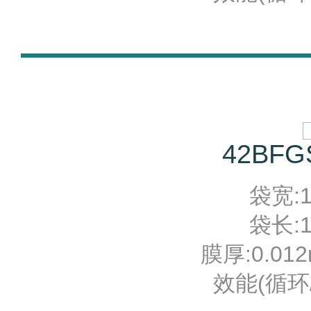
42BFG
袋宽:10
袋长:12
膜厚:0.012
效能(循环/分