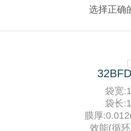
选择正确
32BFD
袋宽:10
袋长:12
膜厚:0.012
效能(循环/分