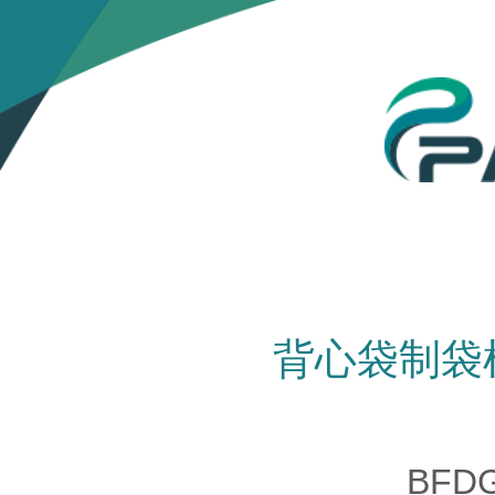
背心袋制袋
BFDG