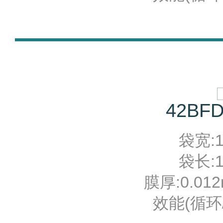
42BFD
袋宽:10
袋长:12
膜厚:0.012
效能(循环/分