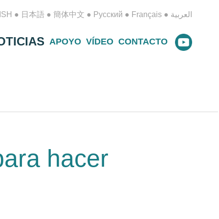
ISH
●
日本語
●
簡体中文
●
Русский
●
Français
●
العربية
OTICIAS
APOYO
VÍDEO
CONTACTO
para hacer