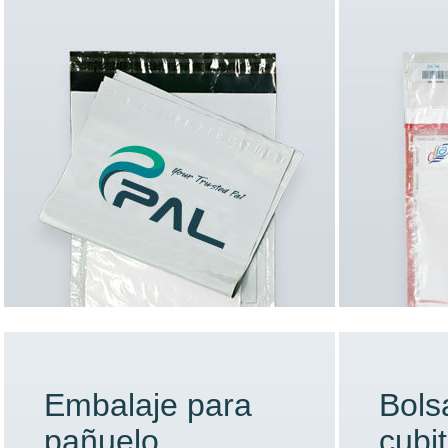
Embalaje para
Bols
pañuelo
cubi