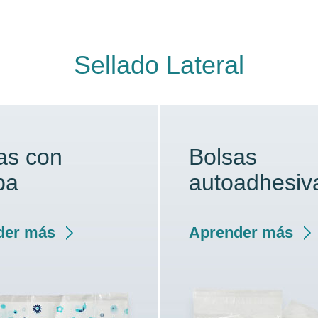
Sellado Lateral
as con
Bolsas
pa
autoadhesiv
der más
Aprender más