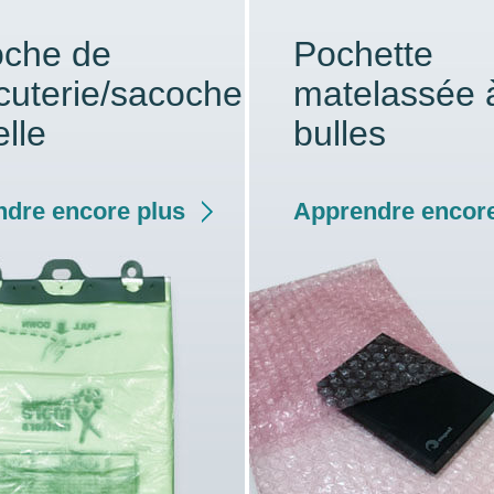
che de
Pochette
cuterie/sacoche
matelassée 
elle
bulles
dre encore plus
Apprendre encore