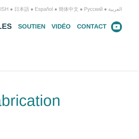
ISH
●
日本語
●
Español
●
簡体中文
●
Русский
●
العربية
LES
SOUTIEN
VIDÉO
CONTACT
brication