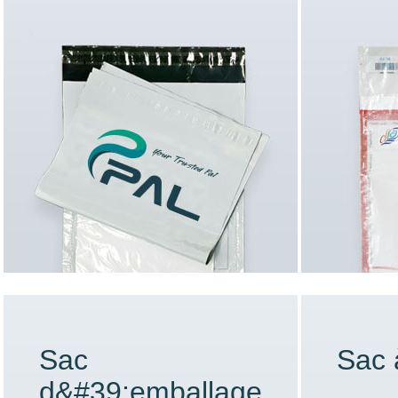
Sac
Sac 
d&#39;emballage