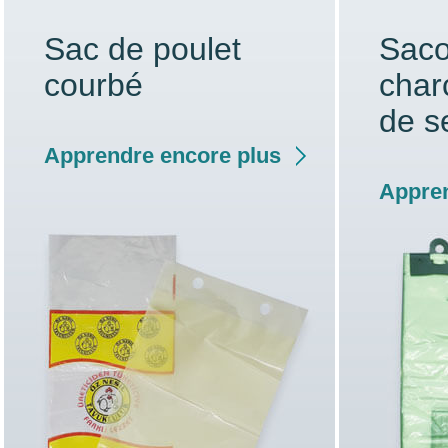
Sac de poulet
Saco
courbé
char
de s
Apprendre encore plus
Appren