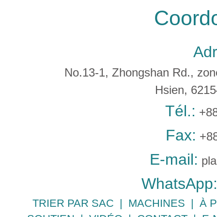
Coord
Adr
No.13-1, Zhongshan Rd., zone 
Hsien, 621
Tél.:
+88
Fax:
+88
E-mail:
pl
WhatsApp
TRIER PAR SAC
|
MACHINES
|
À 