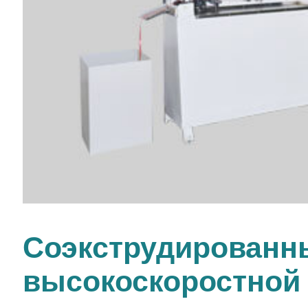
Соэкструдированн
высокоскоростной 