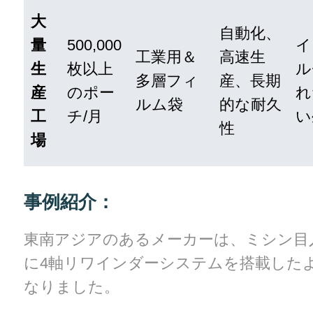
大
自動化、
量
500,000
イ
工業用＆
高速生
生
枚以上
ル
多層フィ
産、長期
産
のポー
れ
ルム袋
的な耐久
工
チ/月
い
性
場
事例紹介：
東南アジアのあるメーカーは、ミシン目
に4軸リワインダーシステムを搭載した
なりました。