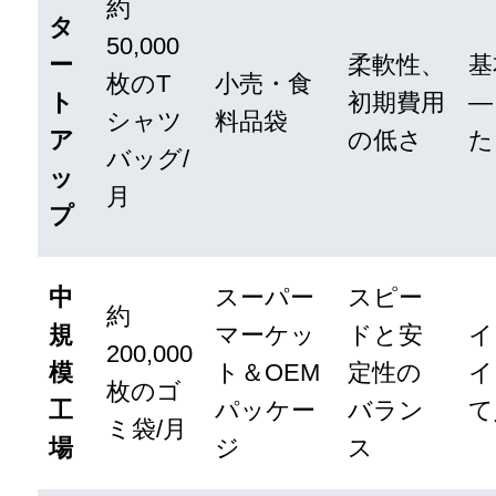
約
タ
50,000
ー
柔軟性、
基
枚のT
小売・食
ト
初期費用
—
シャツ
料品袋
ア
の低さ
た
バッグ/
ッ
月
プ
中
スーパー
スピー
約
規
マーケッ
ドと安
イ
200,000
模
ト＆OEM
定性の
イ
枚のゴ
工
パッケー
バラン
て
ミ袋/月
場
ジ
ス