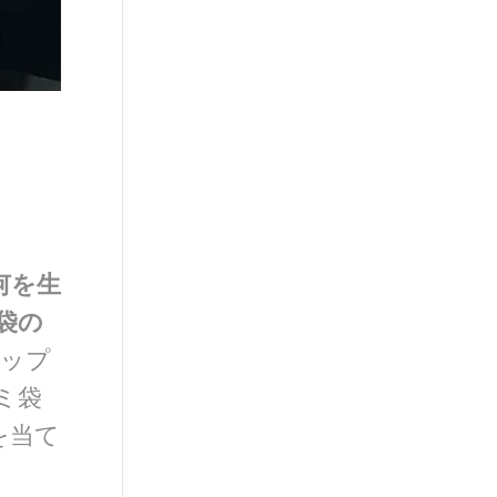
何を生
袋の
アップ
ミ袋
を当て