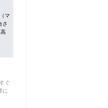
（マ
合さ
、高
すぐ
要に