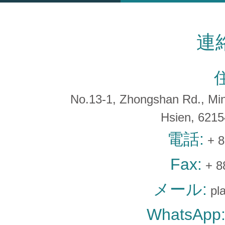
連
No.13-1, Zhongshan Rd., Min 
Hsien, 621
電話:
+ 8
Fax:
+ 8
メール:
pl
WhatsApp